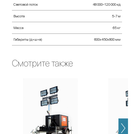
Световой поток
48 000–120 000 кд
Высота
5-7 м
Масса
65 кг
Габариты (д×ш×в)
600х450х800 мм
Смотрите также