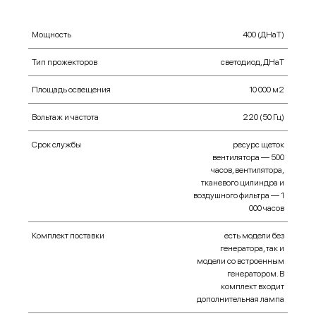
Мощность
400 (ДНаТ)
Тип прожекторов
cветодиод, ДНаТ
Площадь освещения
10 000 м2
Вольтаж и частота
220 (50 Гц)
Срок службы
ресурс щеток
вентилятора — 500
часов, вентилятора,
тканевого цилиндра и
воздушного фильтра — 1
000 часов
Комплект поставки
есть модели без
генератора, так и
модели со встроенным
генератором. В
комплект входит
дополнительная лампа