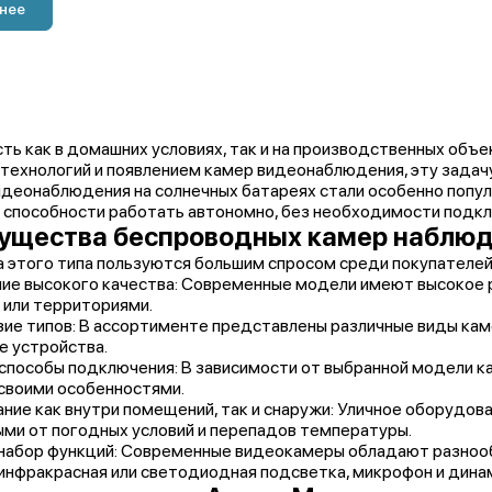
нее
ть как в домашних условиях, так и на производственных объе
технологий и появлением камер видеонаблюдения, эту задач
деонаблюдения на солнечных батареях стали особенно попул
 способности работать автономно, без необходимости подкл
ущества беспроводных камер наблю
 этого типа пользуются большим спросом среди покупателей 
е высокого качества: Современные модели имеют высокое р
или территориями.
ие типов: В ассортименте представлены различные виды каме
 устройства.
способы подключения: В зависимости от выбранной модели к
своими особенностями.
ние как внутри помещений, так и снаружи: Уличное оборудо
и от погодных условий и перепадов температуры.
набор функций: Современные видеокамеры обладают разнооб
инфракрасная или светодиодная подсветка, микрофон и динам