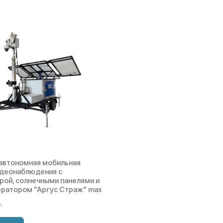
автономная мобильная
идеонаблюдения с
ой, солнечными панелями и
ратором "Аргус Страж" max
.