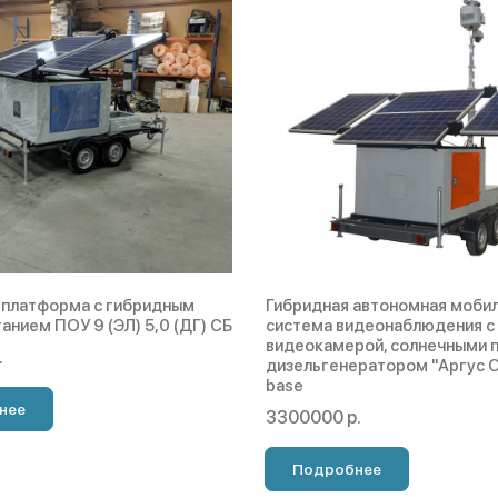
 платформа с гибридным
Гибридная автономная моби
анием ПОУ 9 (ЭЛ) 5,0 (ДГ) СБ
система видеонаблюдения с
видеокамерой, солнечными п
.
дизельгенератором "Аргус 
base
нее
3300000 р.
Подробнее