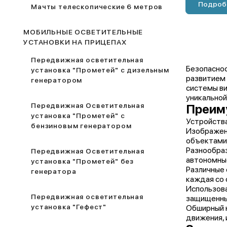
Подроб
Мачты телескопические 6 метров
МОБИЛЬНЫЕ ОСВЕТИТЕЛЬНЫЕ
УСТАНОВКИ НА ПРИЦЕПАХ
Передвижная осветительная
Безопаснос
установка "Прометей" с дизельным
развитием 
генератором
системы ви
уникальной
Передвижная Осветительная
Преим
установка "Прометей" с
Устройства
бензиновым генератором
Изображени
объектами 
Разнообраз
Передвижная Осветительная
автономные
установка "Прометей" без
Различные 
генератора
каждая со 
Использова
Передвижная осветительная
защищенным
установка "Гефест"
Обширный 
движения, 