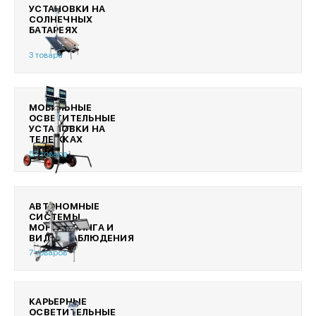
УСТАНОВКИ НА
СОЛНЕЧНЫХ
БАТАРЕЯХ
3 товара
МОБИЛЬНЫЕ
ОСВЕТИТЕЛЬНЫЕ
УСТАНОВКИ НА
ТЕЛЕЖКАХ
53 товара
АВТОНОМНЫЕ
СИСТЕМЫ
МОНИТОРИНГА И
ВИДЕОНАБЛЮДЕНИЯ
7 товаров
КАРЬЕРНЫЕ
ОСВЕТИТЕЛЬНЫЕ