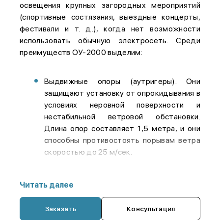
освещения крупных загородных мероприятий
(спортивные состязания, выездные концерты,
фестивали и т. д.), когда нет возможности
использовать обычную электросеть. Среди
преимуществ ОУ-2000 выделим:
Выдвижные опоры (аутригеры). Они
защищают установку от опрокидывания в
условиях неровной поверхности и
нестабильной ветровой обстановки.
Длина опор составляет 1,5 метра, и они
способны противостоять порывам ветра
скоростью до 25 м/сек.
Надежная фиксация прожекторного
блока. После подъема на нужную высоту
Читать далее
блок прожекторов прочно фиксируется
при помощи специального механизма, что
Заказать
Консультация
исключит смещение световых потоков во