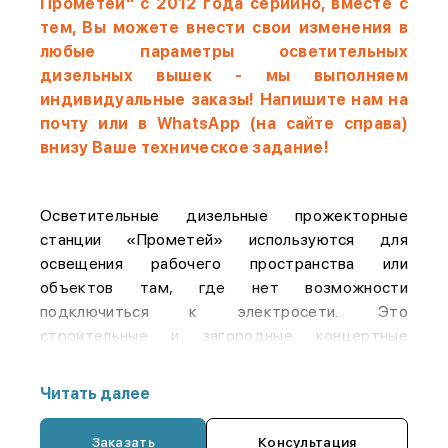
Прометей" с 2012 года серийно, вместе с
тем, Вы можете внести свои изменения в
любые параметры осветительных
дизельных вышек - мы выполняем
индивидуальные заказы!
Напишите нам на
почту или в WhatsApp (на сайте справа)
внизу Ваше техническое задание!
Осветительные дизельные прожекторные
станции «Прометей» используются для
освещения рабочего пространства или
объектов там, где нет возможности
подключиться к электросети. Это
строительные и загородные концертные
площадки, добывающие и
сельскохозяйственные предприятия и т. д. К
Читать далее
преимуществам наших станций освещения
«Прометей» отнесем:
Заказать
Консультация