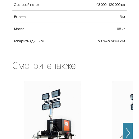
Световой поток
48 000–120 000 кд
Высота
5 м
Масса
65 кг
Габариты (д×ш×в)
600х450х800 мм
Смотрите также