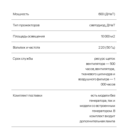
Мощность
600 (ДНаТ)
Тип прожекторов
cветодиод, ДНаТ
Площадь освещения
10 000 м2
Вольтаж и частота
220 (50 Гц)
Срок службы
ресурс щеток
вентилятора — 500
часов, вентилятора,
тканевого цилиндра и
воздушного фильтра — 1
000 часов
Комплект поставки
есть модели без
генератора, так и
модели со встроенным
генератором. В
комплект входит
дополнительная лампа