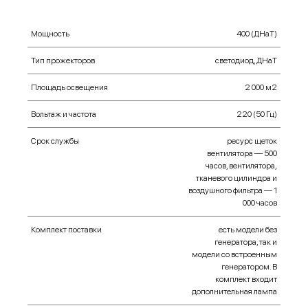
Мощность
400 (ДНаТ)
Тип прожекторов
cветодиод, ДНаТ
Площадь освещения
2 000 м2
Вольтаж и частота
220 (50 Гц)
Срок службы
ресурс щеток
вентилятора — 500
часов, вентилятора,
тканевого цилиндра и
воздушного фильтра — 1
000 часов
Комплект поставки
есть модели без
генератора, так и
модели со встроенным
генератором. В
комплект входит
дополнительная лампа