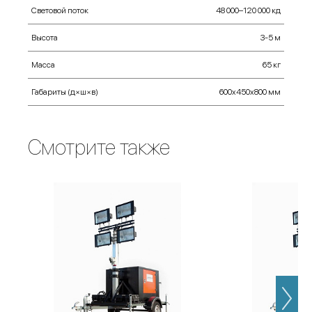
Световой поток
48 000–120 000 кд
Высота
3-5 м
Масса
65 кг
Габариты (д×ш×в)
600х450х800 мм
Смотрите также