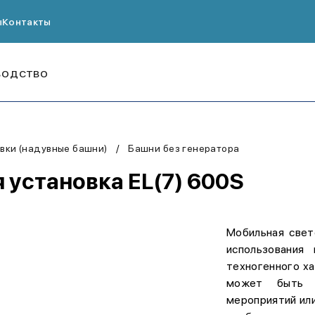
ы
Контакты
ВОДСТВО
вки (надувные башни)
Башни без генератора
 установка EL(7) 600S
Мобильная свет
использования
техногенного ха
может быть и
мероприятий или