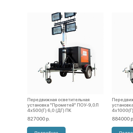
Передвижная осветительная
Передвиж
установка "Прометей" ПОУ-9,0Л
установк
4х500(Г) 6,0 (ДГ) ПК
4х1000(Г)
827000 р.
884000 р
Подробнее
Подро