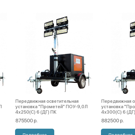
Передвижная осветительная
Передвижная о
Л
установка "Прометей" ПОУ-9,0Л
установка "Пр
4х250(С) 6 (ДГ) ПК
4х300(С) 6 (ДГ
875500 р.
882500 р.
Подробнее
Подробнее