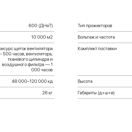
600 (ДНаТ)
Тип прожекторов
10 000 м2
Вольтаж и частота
ресурс щеток вентилятора
Комплект поставки
 500 часов, вентилятора,
тканевого цилиндра и
воздушного фильтра — 1
000 часов
48 000–120 000 кд
Высота
26 кг
Габариты (д×ш×в)