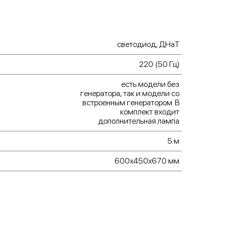
cветодиод, ДНаТ
220 (50 Гц)
есть модели без
генератора, так и модели со
встроенным генератором. В
комплект входит
дополнительная лампа
5 м
600х450х670 мм