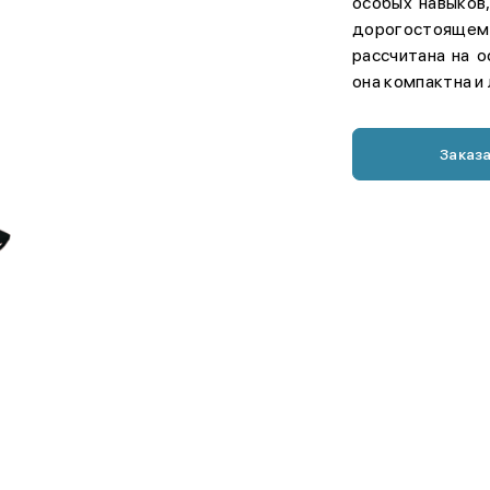
особых навыков,
дорогостоящем
рассчитана на 
она компактна и
Заказ