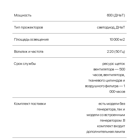
Мощность
600 (ДНаТ)
Тип прожекторов
cветодиод, ДНаТ
Площадь освещения
10 000 м2
Вольтаж и частота
220 (50 Гц)
Срок службы
ресурс щеток
вентилятора — 500
часов, вентилятора,
тканевого цилиндра и
воздушного фильтра — 1
000 часов
Комплект поставки
есть модели без
генератора, так и
модели со встроенным
генератором. В
комплект входит
дополнительная лампа