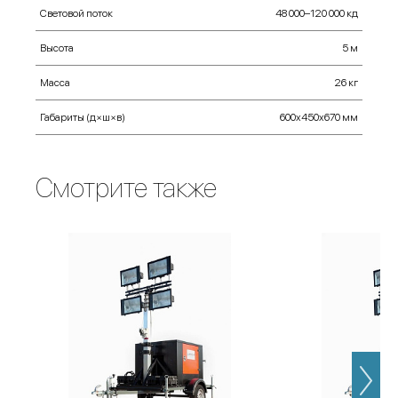
Световой поток
48 000–120 000 кд
Высота
5 м
Масса
26 кг
Габариты (д×ш×в)
600х450х670 мм
Смотрите также