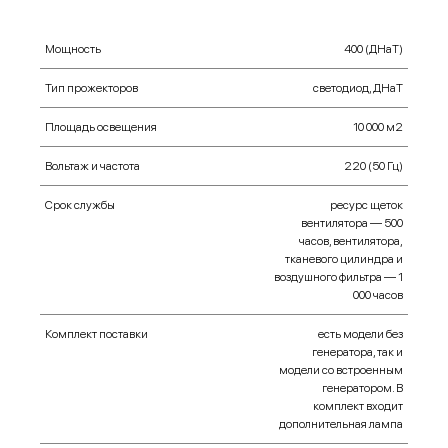
Мощность
400 (ДНаТ)
Тип прожекторов
cветодиод, ДНаТ
Площадь освещения
10 000 м2
Вольтаж и частота
220 (50 Гц)
Срок службы
ресурс щеток
вентилятора — 500
часов, вентилятора,
тканевого цилиндра и
воздушного фильтра — 1
000 часов
Комплект поставки
есть модели без
генератора, так и
модели со встроенным
генератором. В
комплект входит
дополнительная лампа