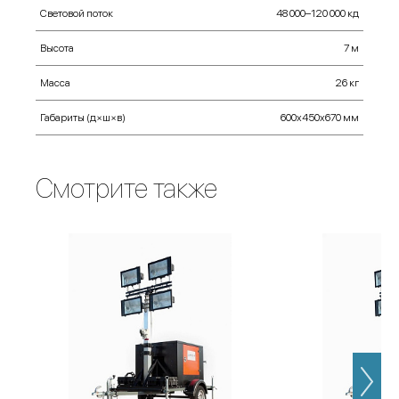
Световой поток
48 000–120 000 кд
Высота
7 м
Масса
26 кг
Габариты (д×ш×в)
600х450х670 мм
Смотрите также