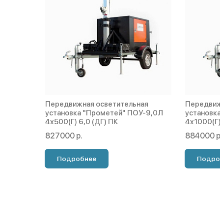
Передвижная осветительная
Передвиж
установка "Прометей" ПОУ-9,0Л
установк
4х500(Г) 6,0 (ДГ) ПК
4х1000(Г)
827000 р.
884000 р
Подробнее
Подро