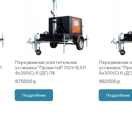
Передвижная осветительная
Передвижная о
Л
установка "Прометей" ПОУ-9,0Л
установка "Пр
4х250(С) 6 (ДГ) ПК
4х300(С) 6 (ДГ
875500 р.
882500 р.
Подробнее
Подробнее