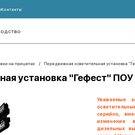
ы
Контакты
ВОДСТВО
вки на прицепах
Передвижная осветительная установка "Г
ая установка "Гефест" ПОУ 
Уважаемые з
осветительны
серийно, вм
изменения 
дизельных в