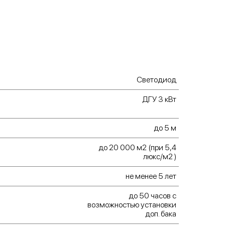
дные прожекторы имеют увеличенный срок
 отличаются небольшим энергопотреблением, а
логенные дают более яркий и мощный свет.
 от атмосферных воздействий при
тировке и на объекте. Чувствительные части
и (дизельгенератор, элементы управления)
ы от осадков и холода специальным
Светодиод
еским кожухом.
ДГУ 3 кВт
 телескопическая мачта. Осветительная мачта
но мощна, выдерживает порывы ветра, при
до 5 м
ожно поднять на высоту до 7 метров.
до 20 000 м2 (при 5,4
люкс/м2 )
кий перечень дополнительных опций. Каждая
станция «Прометей» по требованию заказчика
не менее 5 лет
ащена:
до 50 часов с
возможностью установки
льным прицепом;
доп. бака