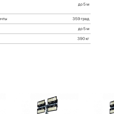
ской лебедкой;
до 5 м
ом, обеспечивающим вращение мачты на 360°;
ачты
итком для включения прожекторов;
359 град
варийного отключения;
до 5 м
 ПДУ, работающим на расстоянии до 50 м;
390 кг
адио или GSM связью, работающим на
и до 300 м;
й дистанционного управления с помощью
го приложения.
ожна комплектация любым типом светильников
 по желанию заказчика.
на установка ДГУ (дизель-генераторной
ой мощности.