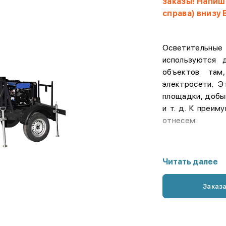
заказы!
Напиши
справа) внизу
Осветительные
используются 
объектов там
электросети. 
площадки, добы
и т. д. К преи
отнесем:
Возможно
Читать далее
по асф
(безопас
скоростно
Заказ
Выбор т
светоди