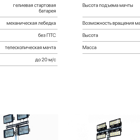
электриче
гелиевая стартовая
Высота подъема мачты
батарея
механизм
механическая лебедка
Возможность вращения м
электрощ
кнопкой а
без ПТС
Высота
проводным
телескопическая мачта
Масса
ПДУ с р
до 20 м/с
расстояни
системо
мобильно
Внимание! Возм
любой мощности
Также возмож
установки) люб