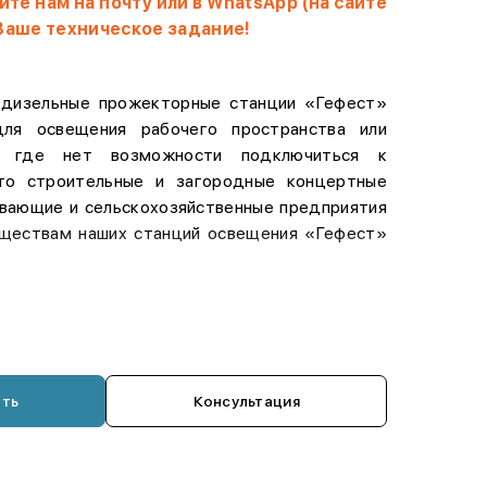
те нам на почту или в WhatsApp (на сайте
 Ваше техническое задание!
 дизельные прожекторные станции «Гефест»
для освещения рабочего пространства или
, где нет возможности подключиться к
Это строительные и загородные концертные
вающие и сельскохозяйственные предприятия
муществам наших станций освещения «Гефест»
сть перевозки установок в качестве прицепов
альтированным и грунтовым дорогам
ность транспортировки зависит от соблюдения
го режима).
ать
Консультация
ипа прожектора. Возможны варианты со
одными и металлогалогенными лампами.