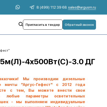
sales@argusm.ru
8 (499) 112 39 68
Пригласить в тендер
Обратный звонок
ефест"
5м(Л)-4х500Вт(С)-3.0 ДГ
аказчики! Мы производим дизельные
е мачты "Аргус-Гефест" с 2012 года
есте с тем, Вы можете внести свои
в любые параметры осветительных
ышек - мы выполняем индивидуальные