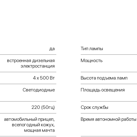
Светодио
службы и
металлога
Защита
транспор
установк
защищен
да
Тип лампы
металлич
встроенная дизельная
Мощность
электростанция
Усиленная
достаточ
4 х 500 Вт
Высота подъема ламп
этом ее м
Светодиодные
Площадь освещения
Отметим и широ
осветительная 
220 (50гц)
Срок службы
может быть осн
автомобильный прицеп,
Время автономной работы
всепогодный кожух,
автомоби
мощная мачта