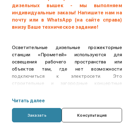
дизельных вышек - мы выполняем
индивидуальные заказы!
Напишите нам на
почту или в WhatsApp (на сайте справа)
внизу Ваше техническое задание!
Осветительные дизельные прожекторные
станции «Прометей» используются для
освещения рабочего пространства или
объектов там, где нет возможности
подключиться к электросети. Это
строительные и загородные концертные
площадки, добывающие и
сельскохозяйственные предприятия и т. д. К
Читать далее
преимуществам наших станций освещения
«Прометей» отнесем:
Заказать
Консультация
Возможность перевозки установок в