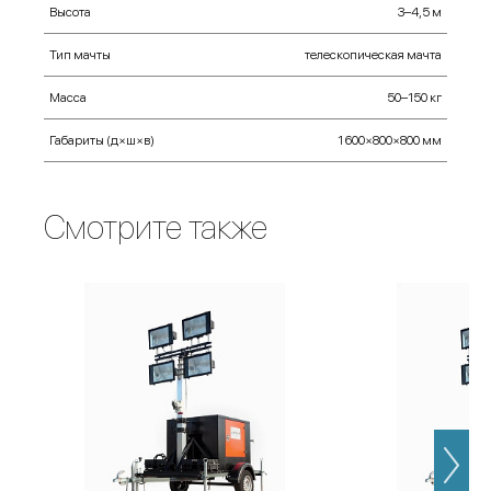
Высота
3–4,5 м
Тип мачты
телескопическая мачта
Масса
50–150 кг
Габариты (д×ш×в)
1 600×800×800 мм
Смотрите также