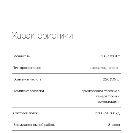
Характеристики
Мощность
100–1 000 Вт
Тип прожекторов
светодиод, галоген
Вольтаж и частота
220 (50гц)
Комплект поставки
двухколесная тележка с
генератором и
прожекторами
Световой поток
6 000–28 000 кд
Время автономной работы
8 часов