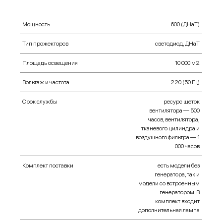
Мощность
600 (ДНаТ)
Тип прожекторов
cветодиод, ДНаТ
Площадь освещения
10 000 м2
Вольтаж и частота
220 (50 Гц)
Срок службы
ресурс щеток
вентилятора — 500
часов, вентилятора,
тканевого цилиндра и
воздушного фильтра — 1
000 часов
Комплект поставки
есть модели без
генератора, так и
модели со встроенным
генератором. В
комплект входит
дополнительная лампа