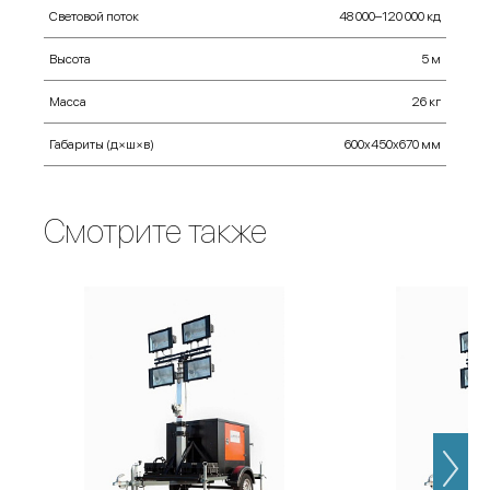
Световой поток
48 000–120 000 кд
Высота
5 м
Масса
26 кг
Габариты (д×ш×в)
600х450х670 мм
Смотрите также