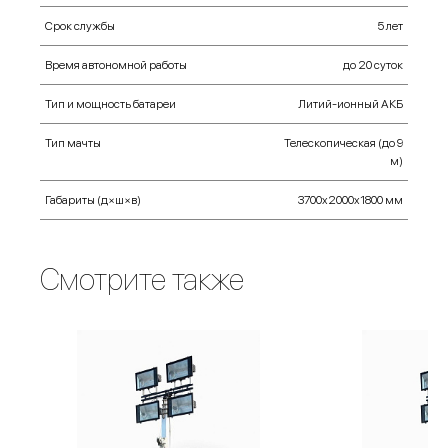
Срок службы
5 лет
Время автономной работы
до 20 суток
Тип и мощность батареи
Литий-ионный АКБ
Тип мачты
Телескопическая (до 9
м)
Габариты (д×ш×в)
3700х2000х1800 мм
Смотрите также