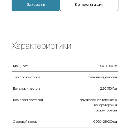
Заказать
Консультация
Характеристики
Мощность
100–1 000 Вт
Тип прожекторов
светодиод, галоген
Вольтаж и частота
220 (50 Гц)
Комплект поставки
двухколесная тележка с
генератором и
прожекторами
Световой поток
6 000–28 000 кд