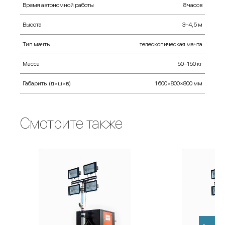
Время автономной работы
8 часов
Высота
3–4,5 м
Тип мачты
телескопическая мачта
Масса
50–150 кг
Габариты (д×ш×в)
1 600×800×800 мм
Смотрите также