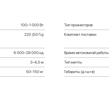
100–1 000 Вт
Тип прожекторов
220 (50 Гц)
Комплект поставки
6 000–28 000 кд
Время автономной работы
3–4,5 м
Тип мачты
50–150 кг
Габариты (д×ш×в)