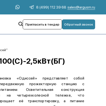
sales@argusm.ru
8 (499) 112 39 68
Пригласить в тендер
Обратный звонок
ссей"
00(С)-2,5кВт(БГ)
ановка «Одиссей» представляет собой
передвижную прожекторную станцию с
итанием. Осветительная конструкция
тся на четырехколесной тележке, что
прощает её транспортировку, а питание