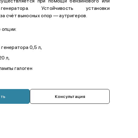
существляется при помощи бензинового или
генератора. Устойчивость установки
за счёт выносных опор — аутригеров.
 опции:
 генератора 0,5 л,
20 л,
лампы галоген
ать
Консультация