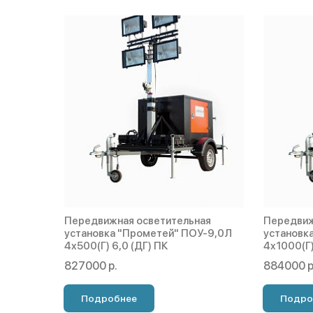
Передвижная осветительная
Передвиж
установка "Прометей" ПОУ-9,0Л
установк
4х500(Г) 6,0 (ДГ) ПК
4х1000(Г)
827000 р.
884000 р
Подробнее
Подро