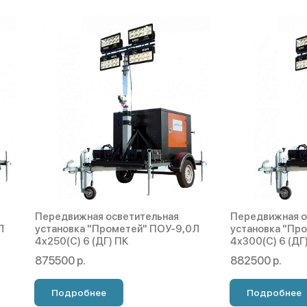
Передвижная осветительная
Передвижная о
Л
установка "Прометей" ПОУ-9,0Л
установка "Пр
4х250(С) 6 (ДГ) ПК
4х300(С) 6 (ДГ
875500 р.
882500 р.
Подробнее
Подробнее