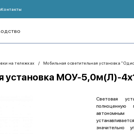
ы
Контакты
ВОДСТВО
вки на тележках
Мобильная осветительная установка "Оди
 установка МОУ-5,0м(Л)-4х1
Световая уст
полноценную 
автономным п
устанавливае
значительно у