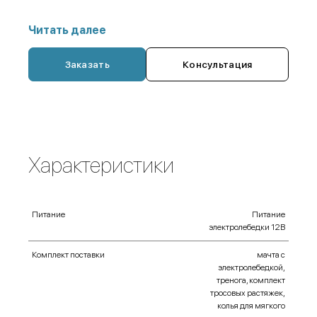
разных областях применения в различных
климатических зонах нашей страны и за ее
Читать далее
пределами.
Дополнительные опции:
Заказать
Консультация
чехол-переноска,
удлинитель,
фонарик аккумуляторный ручной,
Характеристики
прожекторфара галогеновый 500 Вт,
портативная электростанция (генератор)
Питание
Питание
электролебедки 12В
Комплект поставки
мачта с
электролебедкой,
тренога, комплект
тросовых растяжек,
колья для мягкого