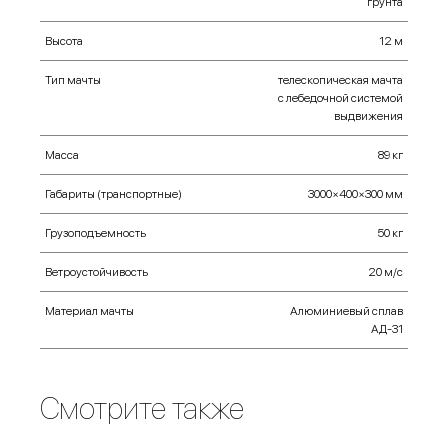
грунта
Высота
12 м
Тип мачты
телескопическая мачта
с лебедочной системой
выдвижения
Масса
89 кг
Габариты (транспортные)
3000×400×300 мм
Грузоподъемность
50 кг
Ветроустойчивость
20 м/с
Материал мачты
Алюминиевый сплав
АД-31
Смотрите также