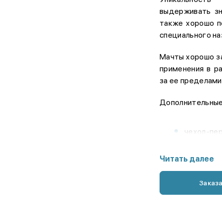
выдерживать зн
также хорошо п
специального на
Мачты хорошо з
применения в р
за ее пределами
Дополнительные
чехол-пер
удлинител
Читать далее
фонарик а
прожекто
Заказ
портативн