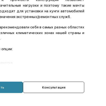
ачительные нагрузки и поэтому такие мачты
одходят для установки на кунги автомобилей
значения экстренных/ремонтных служб.
арекомендовали себя в самых разных областях
азличных климатических зонах нашей страны и
.
 опции:
еноска,
ь,
ккумуляторный ручной,
р 500 Вт,
ать
Консультация
ая электростанция (генератор)