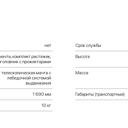
нет
Срок службы
мачта, комплект растяжек,
Высота
оголовник с прожекторами
телескопическая мачта с
Масса
лебедочной системой
выдвижения
1 690 мм
Габариты (транспортные)
10 кг