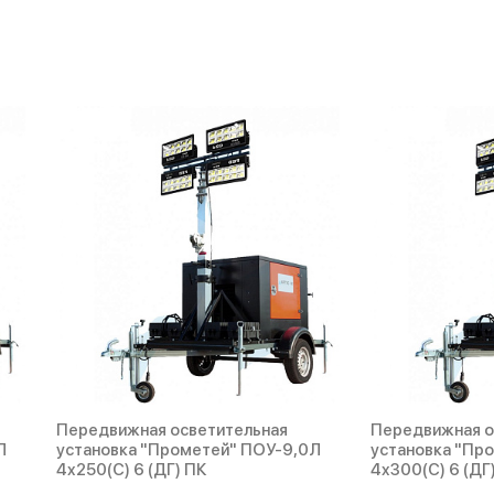
Передвижная осветительная
Передвижная о
Л
установка "Прометей" ПОУ-9,0Л
установка "Пр
4х250(С) 6 (ДГ) ПК
4х300(С) 6 (ДГ