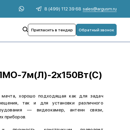
sales@argusm.ru
8 (499) 112 39 68
Пригласить в тендер
Обратный звонок
 ПМО-7м(Л)-2х150Вт(С)
 мачта, хорошо подходящая как для задач
вещения, так и для установки различного
рудования — видеокамер, антенн связи,
их приборов.
 и прочность конструкции позволяет