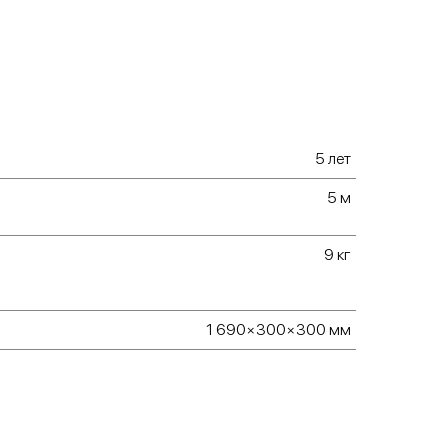
5 лет
5 м
9 кг
1 690×300×300 мм