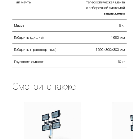
Тип мачты
телескопическая мачта
с лебедочной системой
выдвижения
Масса
9 кг
Габариты (д×ш×в)
1 690 мм
Габариты (транспортные)
1 690×300×300 мм
Грузоподъемность
10 кг
Смотрите также