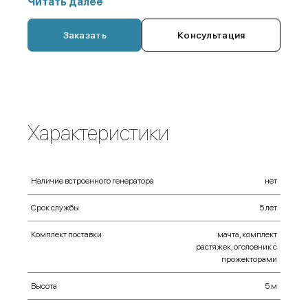
Читать далее
чехол-переноска,
Заказать
Консультация
удлинитель,
фонарик аккумуляторный ручной,
прожектор 500 Вт,
портативная электростанция (генератор)
Характеристики
Наличие встроенного генератора
нет
Срок службы
5 лет
Комплект поставки
мачта, комплект
растяжек, оголовник с
прожекторами
Высота
5 м