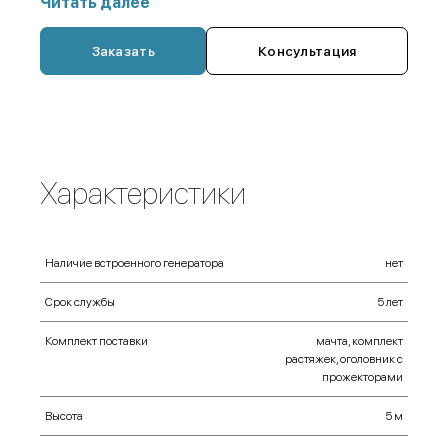
Читать далее
чехол-переноска,
Заказать
Консультация
удлинитель,
фонарик аккумуляторный ручной,
прожектор 500 Вт,
портативная электростанция (генератор)
Характеристики
Наличие встроенного генератора
нет
Срок службы
5 лет
Комплект поставки
мачта, комплект
растяжек, оголовник с
прожекторами
Высота
5 м