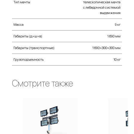
Тип мачты
телескопическая мачта
с лебедочной системой
выдвижения
Масса
9 кг
Габариты (д×ш×в)
1 690 мм
Габариты (транспортные)
1 690×300×300 мм
Грузоподъемность
10 кг
Смотрите также