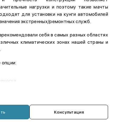
ачительные нагрузки и поэтому такие мачты
одходят для установки на кунги автомобилей
значения экстренных/ремонтных служб.
арекомендовали себя в самых разных областях
азличных климатических зонах нашей страны и
.
 опции:
еноска,
ь,
ккумуляторный ручной,
р 500 Вт,
ать
Консультация
ая электростанция (генератор)