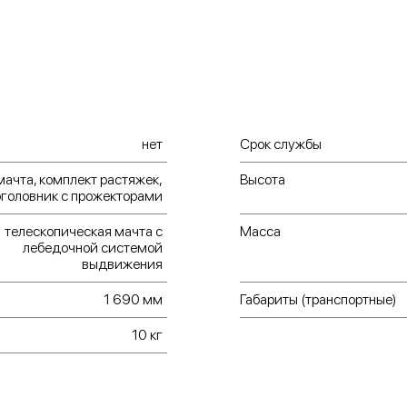
нет
Срок службы
мачта, комплект растяжек,
Высота
оголовник с прожекторами
телескопическая мачта с
Масса
лебедочной системой
выдвижения
1 690 мм
Габариты (транспортные)
10 кг