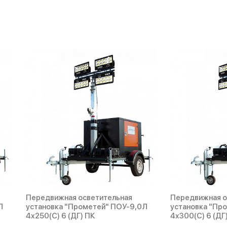
Передвижная осветительная
Передвижная о
Л
установка "Прометей" ПОУ-9,0Л
установка "Пр
4х250(С) 6 (ДГ) ПК
4х300(С) 6 (ДГ