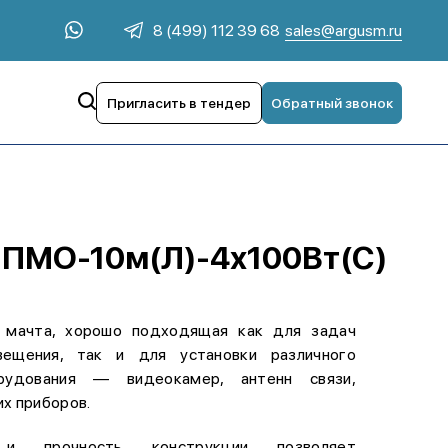
sales@argusm.ru
8 (499) 112 39 68
Пригласить в тендер
Обратный звонок
м ПМО-10м(Л)-4х100Вт(С)
 мачта, хорошо подходящая как для задач
вещения, так и для установки различного
рудования — видеокамер, антенн связи,
их приборов.
 и прочность конструкции позволяет