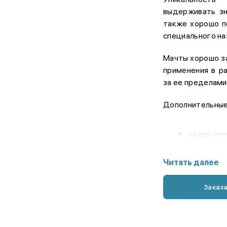
выдерживать зн
также хорошо п
специального на
Мачты хорошо з
применения в р
за ее пределами
Дополнительные
чехол-пер
удлинител
Читать далее
фонарик а
прожекто
Заказ
портативн