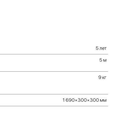
5 лет
5 м
9 кг
1 690×300×300 мм