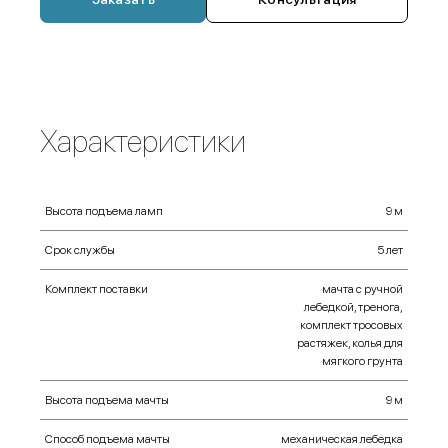
Дополнительные опции:
чехол-переноска,
удлинитель,
Характеристики
фонарик аккумуляторный ручной,
прожектор 500 Вт,
Высота подъема ламп
9 м
портативная электростанция (генератор)
Срок службы
5 лет
Регулируемая длина упоров устойчивости
Комплект поставки
мачта с ручной
(треноги, трипода) позволяет устанавливать
лебедкой, тренога,
мачту на неровной поверхности для применения
комплект тросовых
в поле.
растяжек, колья для
мягкого грунта
Высота подъема мачты
9 м
Способ подъема мачты
механическая лебедка