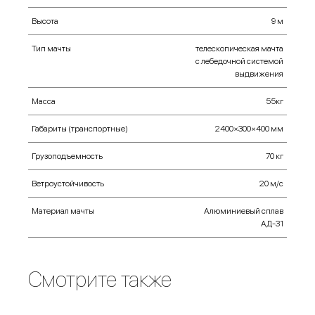
Высота
9 м
Тип мачты
телескопическая мачта
с лебедочной системой
выдвижения
Масса
55кг
Габариты (транспортные)
2400×300×400 мм
Грузоподъемность
70 кг
Ветроустойчивость
20 м/с
Материал мачты
Алюминиевый сплав
АД-31
Смотрите также