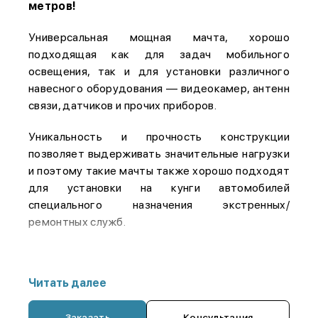
метров!
Универсальная мощная мачта, хорошо
подходящая как для задач мобильного
освещения, так и для установки различного
навесного оборудования — видеокамер, антенн
связи, датчиков и прочих приборов.
Уникальность и прочность конструкции
позволяет выдерживать значительные нагрузки
и поэтому такие мачты также хорошо подходят
для установки на кунги автомобилей
специального назначения экстренных/
ремонтных служб.
Мачты хорошо зарекомендовали себя в самых
разных областях применения в различных
Читать далее
климатических зонах нашей страны и за ее
пределами.
Заказать
Консультация