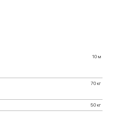
р 500 Вт,
ая электростанция (генератор)
10 м
70 кг
50 кг