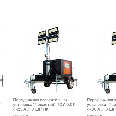
Передвижная осветительная
Передвижная о
Л
установка "Прометей" ПОУ-9,0Л
установка "Пр
4х250(С) 6 (ДГ) ПК
4х300(С) 6 (ДГ