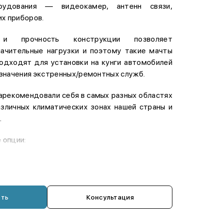
рудования — видеокамер, антенн связи,
их приборов.
 и прочность конструкции позволяет
ачительные нагрузки и поэтому такие мачты
одходят для установки на кунги автомобилей
значения экстренных/ремонтных служб.
арекомендовали себя в самых разных областях
азличных климатических зонах нашей страны и
.
 опции:
еноска,
ь,
ать
Консультация
ккумуляторный ручной,