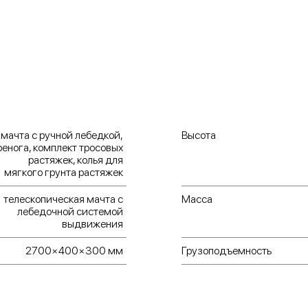
прожекто
портативн
мачта с ручной лебедкой,
Высота
ренога, комплект тросовых
растяжек, колья для
мягкого грунта растяжек
телескопическая мачта с
Масса
лебедочной системой
выдвижения
2700×400×300 мм
Грузоподъемность