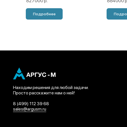
827000 р.
884000 р
Подробнее
Подро
Находим решения для любой задачи.
Просто расскажите нам о ней!
8 (499) 112 39 68
sales@argusm.ru