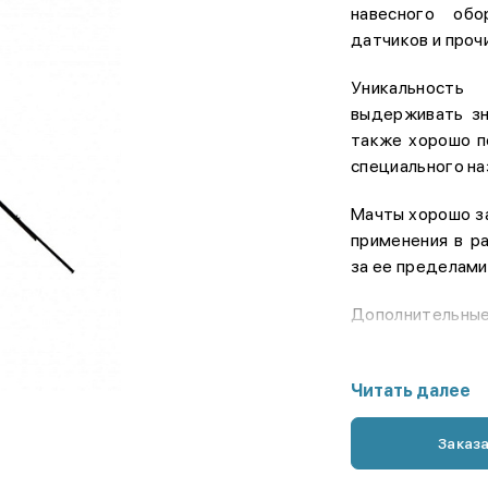
навесного обо
датчиков и проч
Уникальность
выдерживать зн
также хорошо п
специального на
Мачты хорошо з
применения в р
за ее пределами
Дополнительные
чехол-пер
Читать далее
удлинител
Заказ
фонарик а