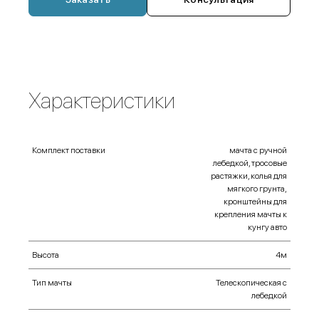
Характеристики
Комплект поставки
мачта с ручной
лебедкой, тросовые
растяжки, колья для
мягкого грунта,
кронштейны для
крепления мачты к
кунгу авто
Высота
4м
Тип мачты
Телескопическая с
лебедкой