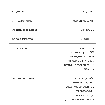
Мощность
150 (ДНаТ)
Тип прожекторов
cветодиод, ДНаТ
Площадь освещения
До 1500 м2
Вольтаж и частота
220 (50 Гц)
Срок службы
ресурс щеток
вентилятора — 500
часов, вентилятора,
тканевого цилиндра и
воздушного фильтра — 1
000 часов
Комплект поставки
есть модели без
генератора, так и
модели со встроенным
генератором. В
комплект входит
дополнительная лампа