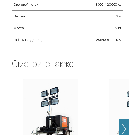
Световой поток
48 000–120 000 кд
Высота
2 м
Масса
12 кг
Габариты (д×ш×в)
480х400х440 мм
Смотрите также