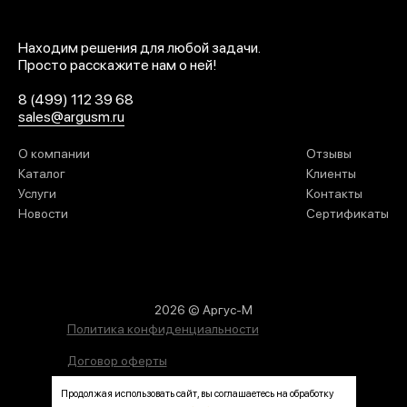
Находим решения для любой задачи.
Просто расскажите нам о ней!
8 (499) 112 39 68
sales@argusm.ru
О компании
Отзывы
Каталог
Клиенты
Услуги
Контакты
Новости
Сертификаты
2026 © Аргус-М
Политика конфиденциальности
Договор оферты
Согласие на обработку персональных данных
Продолжая использовать сайт, вы соглашаетесь на обработку