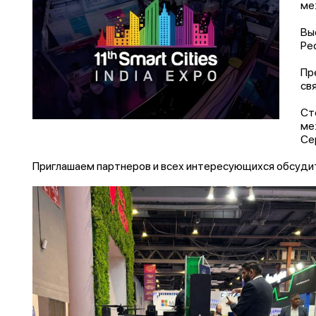
ме
Вы
Ре
Пр
св
Ст
ме
Се
Приглашаем партнеров и всех интересующихся обсуди