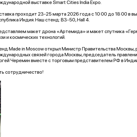
ждународной выставке Smart Cities India Expo.
ставка проходит 23-25 марта 2026 года с 10:00 до 18:00 в в
спублика Индия. Наш стенд: B3-50, Hall 4.
едставляем макет дрона «Артемида» и макет спутника «Герм
язи и космических технологий.​
енд Made in Moscow открыл Министр Правительства Москвы,
ждународных связей города Москвы, председатель правлени
ргей Черемин вместе с торговым представителем РФ в Индии
ть сотрудничество!