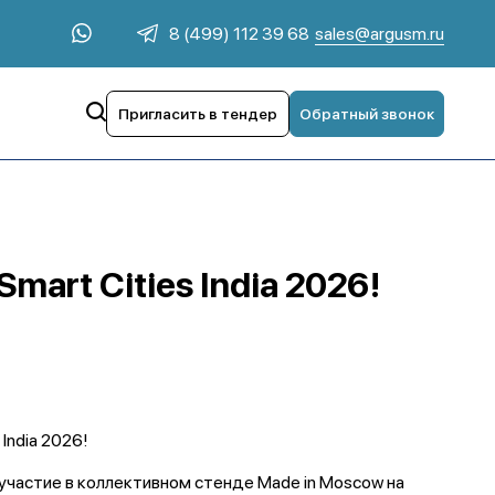
sales@argusm.ru
8 (499) 112 39 68
Пригласить в тендер
Обратный звонок
art Cities India 2026!
India 2026!
участие в коллективном стенде Made in Moscow на